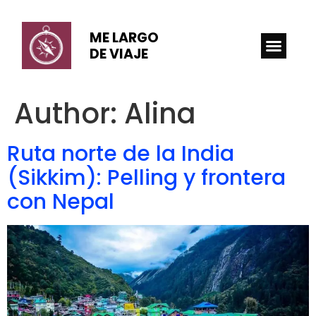
ME LARGO
DE VIAJE
Author:
Alina
Ruta norte de la India
(Sikkim): Pelling y frontera
con Nepal