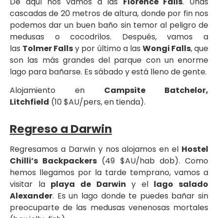
De aquí nos vamos a las
Florence Falls
. Unas
cascadas de 20 metros de altura, donde por fin nos
podemos dar un buen baño sin temor al peligro de
medusas o cocodrilos. Después, vamos a
las
Tolmer Falls
y por último a las
Wongi Falls
, que
son las más grandes del parque con un enorme
lago para bañarse. Es sábado y está lleno de gente.
Alojamiento en
Campsite Batchelor,
Litchfield
(10 $AU/pers, en tienda).
Regreso a Darwin
Regresamos a Darwin y nos alojamos en el
Hostel
Chilli’s Backpackers
(49 $AU/hab dob). Como
hemos llegamos por la tarde temprano, vamos a
visitar la
playa de Darwin
y el
lago salado
Alexander
. Es un lago donde te puedes bañar sin
preocuparte de las medusas venenosas mortales