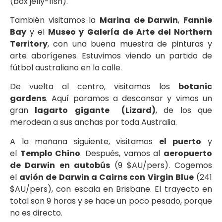
(box jelly-fish).
También visitamos la
Marina de Darwin
,
Fannie
Bay
y el
Museo y Galería de Arte del Northern
Territory
, con una buena muestra de pinturas y
arte aborígenes. Estuvimos viendo un partido de
fútbol australiano en la calle.
De vuelta al centro, visitamos los
botanic
gardens
. Aquí paramos a descansar y vimos un
gran
lagarto
gigante (Lizard)
, de los que
merodean a sus anchas por toda Australia.
A la mañana siguiente, visitamos
el
puerto
y
el
Templo Chino
. Después, vamos al
aeropuerto
de Darwin
en autobús
(9 $AU/pers). Cogemos
el
avión de Darwin a Cairns con Virgin Blue
(241
$AU/pers), con escala en Brisbane. El trayecto en
total son 9 horas y se hace un poco pesado, porque
no es directo.