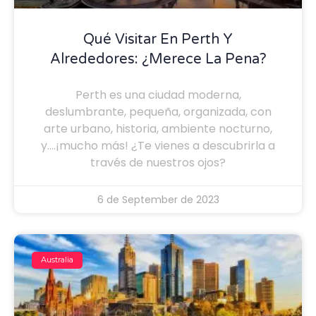
Qué Visitar En Perth Y
Alrededores: ¿Merece La Pena?
Perth es una ciudad moderna,
deslumbrante, pequeña, organizada, con
arte urbano, historia, ambiente nocturno,
y….¡mucho más! ¿Te vienes a descubrirla a
través de nuestros ojos?
6 de September de 2023
Australia