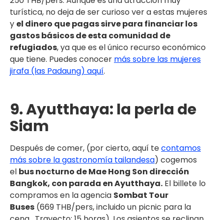
250 THB/pers. Aunque es una atracción muy
turística, no deja de ser curioso ver a estas mujeres
y
el dinero que pagas sirve para financiar los
gastos básicos de esta comunidad de
refugiados
, ya que es el único recurso económico
que tiene. Puedes conocer
más sobre las mujeres
jirafa (las Padaung) aquí
.
9. Ayutthaya: la perla de
Siam
Después de comer, (por cierto, aquí te
contamos
más sobre la gastronomía tailandesa
) cogemos
el
bus nocturno de Mae Hong Son dirección
Bangkok, con parada en Ayutthaya.
El billete lo
compramos en la agencia
Sombat Tour
Buses
(669 THB/pers, incluido un picnic para la
cena. Trayecto: 15 horas). Los asientos se reclinan