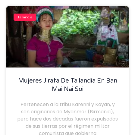
Tailandia
Mujeres Jirafa De Tailandia En Ban
Mai Nai Soi
Pertenecen a la tribu Karenni y Kayan, y
son originarios de Myanmar (Birmania),
pero hace dos décadas fueron expulsados
de sus tierras por el régimen militar
comunista que gobierna