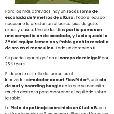
Para los más atrevidos, hay un
rocodromo de
escalada de 9 metros de altura.
Todo el equipo
necesario lo prestan en el barco: pies de gato,
arnés y casco. Uno de los días
participamos en
una competición de escalada, y Lucía quedó la
3ª del equipo femenino y Pablo ganó la medalla
de oro en el masculino
. Todo un campeón !!!
Se puede jugar al golf en el
campo de minigolf
por
25 $/pers.
El deporte estrella del barco es el
innovador
simulador de surf FlowRider®
, una
ola
de
surf y boarding boogie
en la que se necesita
mucha destreza para mantener el equilibrio sobre
la tabla.
La
Pista de patinaje sobre hielo en Studio B
, que
está en la cubierta 3, se puede utilizar en diferentes